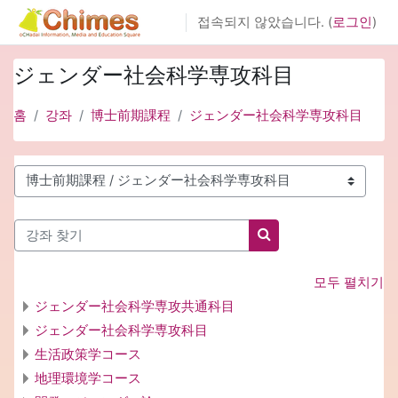
메인 콘텐츠로 건너뛰기
접속되지 않았습니다. (
로그인
)
ジェンダー社会科学専攻科目
홈
강좌
博士前期課程
ジェンダー社会科学専攻科目
강좌 범주
강좌 찾기
강좌 찾기
모두 펼치기
ジェンダー社会科学専攻共通科目
ジェンダー社会科学専攻科目
生活政策学コース
地理環境学コース