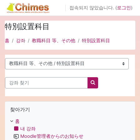
메인 콘텐츠로 건너뛰기
접속되지 않았습니다. (
로그인
)
特別設置科目
홈
강좌
教職科目 等、その他
特別設置科目
강좌 범주
강좌 찾기
강좌 찾기
찾아가기 생략
찾아가기
홈
내 강좌
Moodle管理者からのお知らせ